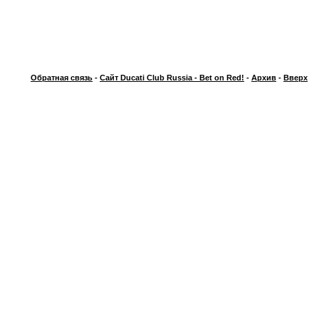
Обратная связь
-
Сайт Ducati Club Russia - Bet on Red!
-
Архив
-
Вверх