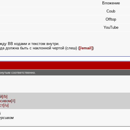
Вложение
Coub
Offtop
YouTube
жду BB кодами и текстом внутри.
да должна быть с наклонной чертой (слеш) (
[/email]
)
ркнутым соответственно.
й[/b]
сивом[/i]
т[/u]
й
урсивом