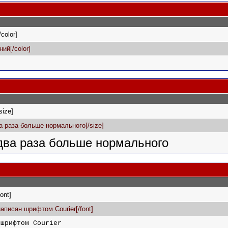
/color]
ний[/color]
/size]
ва раза больше нормального[/size]
 два раза больше нормального
font]
 написан шрифтом Courier[/font]
 шрифтом Courier