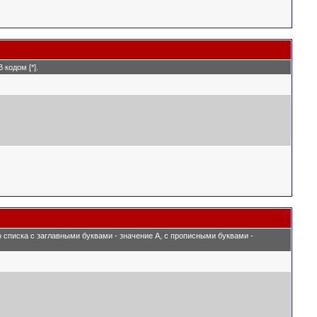
кодом [*].
о списка с заглавными буквами - значение A, с прописными буквами -