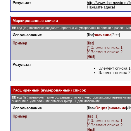
Результат
http://www.doc-russia.r
Нажмите здесь!
Маркированные списки
BB код [list] позволяет создавать простые и нумерованные списки с различны
Использование
[list]
значение
[/list]
Пример
[list]
[*]Элемент списка 1
[*]Элемент списка 2
[/list]
Результат
Элемент списка 1
Элемент списка 2
Расширенный (нумерованный) список
BB код [list] позволяет также создавать списки с некоторыми дополнительным
значение а. Для больших римских цифр - I, для маленьких - i.
Использование
[list=
Опция
]
значение
[/li
Пример
[list=1]
[*]Элемент списка 1
[*]Элемент списка 2
[/list]