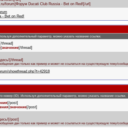
a.ru/forum]Форум Ducati Club Russia - Bet on Red![/url]
forum
 - Bet on Red!
 Используя дополнительный параметр, можно указать название ссылки.
[/thread]
ы
]
значение
[/thread]
есь![/thread]
ообщения дан только как пример и может не ссылаться на существующую тему/сообще
/forum/showthread.php?t=42918
его номер (ID). Используя дополнительный параметр, можно указать название ссылки.
ения
[/post]
щения
]
значение
[/post]
есь![/post]
ообщения дан только как пример и может не ссылаться на существующую тему/сообще