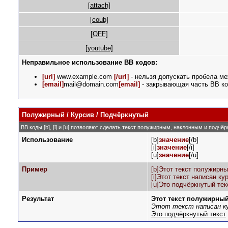
[attach]
[coub]
[OFF]
[youtube]
Неправильное использование BB кодов:
[url]
www.example.com
[/url]
- нельзя допускать пробела ме
[email]
mail@domain.com
[email]
- закрывающая часть BB ко
Полужирный / Курсив / Подчёркнутый
BB коды [b], [i] и [u] позволяют сделать текст полужирным, наклонным и подчё
Использование
[b]
значение
[/b]
[i]
значение
[/i]
[u]
значение
[/u]
Пример
[b]Этот текст полужирны
[i]Этот текст написан кур
[u]Это подчёркнутый текс
Результат
Этот текст полужирны
Этот текст написан к
Это подчёркнутый текст