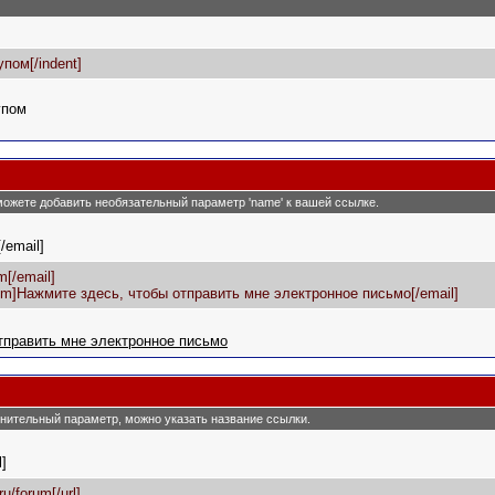
упом[/indent]
упом
 можете добавить необязательный параметр 'name' к вашей ссылке.
[/email]
[/email]
om]Нажмите здесь, чтобы отправить мне электронное письмо[/email]
тправить мне электронное письмо
олнительный параметр, можно указать название ссылки.
l]
ru/forum[/url]