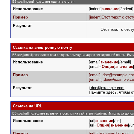
BB код [indent] позволяет сделать отступ.
Использование
[indent]
значение
[/indent]
Пример
[indent]Этот текст с отст
Результат
Этот текст с отст
Ссылка на электронную почту
BB код [email] позволяет вам создать ссылку на адрес электронной почты. Вы
Использование
[email]
значение
[/email]
[email=
Опция
]
значение
Пример
[email]j.doe@example.com
[email=j.doe@example.c
Результат
j.doe@example.com
Нажмите здесь, чтобы о
Ссылка на URL
BB код [url] позволяет вставлять ссылки на сайты или файлы. Используя доп
Использование
[url]
значение
[/url]
[url=
Опция
]
значение
[/ur
Пример
[url]http://www.doc-russia.