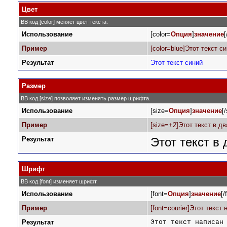
Цвет
BB код [color] меняет цвет текста.
Использование
[color=
Опция
]
значение
[
Пример
[color=blue]Этот текст си
Результат
Этот текст синий
Размер
BB код [size] позволяет изменять размер шрифта.
Использование
[size=
Опция
]
значение
[
Пример
[size=+2]Этот текст в д
Результат
Этот текст в
Шрифт
BB код [font] изменяет шрифт.
Использование
[font=
Опция
]
значение
[/
Пример
[font=courier]Этот текст
Результат
Этот текст написан