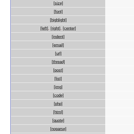
[size]
[font]
[highlight]
[left]
,
[right]
,
[center]
[indent]
[email]
[url]
[thread]
[post]
[list]
[img]
[code]
[php]
[html]
[quote]
[noparse]