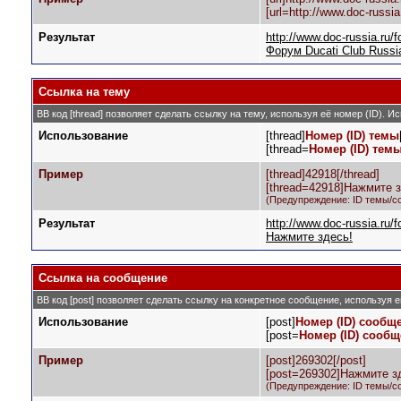
[url=http://www.doc-russi
Результат
http://www.doc-russia.ru/
Форум Ducati Club Russia
Ссылка на тему
BB код [thread] позволяет сделать ссылку на тему, используя её номер (ID).
Использование
[thread]
Номер (ID) темы
[thread=
Номер (ID) тем
Пример
[thread]42918[/thread]
[thread=42918]Нажмите зд
(Предупреждение: ID темы/с
Результат
http://www.doc-russia.ru
Нажмите здесь!
Ссылка на сообщение
BB код [post] позволяет сделать ссылку на конкретное сообщение, используя 
Использование
[post]
Номер (ID) сообщ
[post=
Номер (ID) сооб
Пример
[post]269302[/post]
[post=269302]Нажмите зд
(Предупреждение: ID темы/с