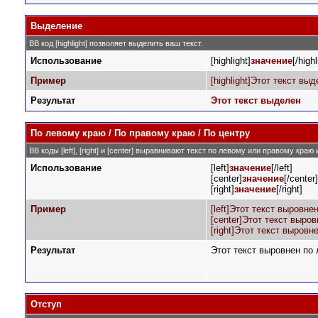
Выделение
BB код [highlight] позволяет выделить ваш текст.
Использование
[highlight]
значение
[/highl
Пример
[highlight]Этот текст выде
Результат
Этот текст выделен
По левому краю / По правому краю / По центру
BB коды [left], [right] и [center] выравнивают текст по левому или правому краю
Использование
[left]
значение
[/left]
[center]
значение
[/center]
[right]
значение
[/right]
Пример
[left]Этот текст выровнен
[center]Этот текст выров
[right]Этот текст выровн
Результат
Этот текст выровнен по
Отступ