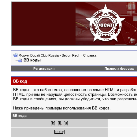
Форум Ducati Club Russia - Bet on Red!
>
Справка
BB коды
Регистрация
Правила форума
BB код
BB коды - это набор тегов, основанных на языке HTML и разраб
HTML, причём не нарушая целостность страницы. Возможность и
BB коды в сообщениях, вы должны убедиться, что они разрешен
Ниже приведены примеры использования BB кодов.
BB коды
[b]
,
[i]
,
[u]
[color]