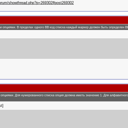
u/forum/showthread.php?p=269302#post269302
ми опциями. В пределах одного BB код списка каждый маркер должен быть определен BB 
и опциями. Для нумерованного списка опция должна иметь значение 1. Для алфавитног
st]