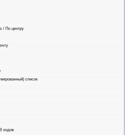
 / По центру
очту
е
умерованный) список
B кодов