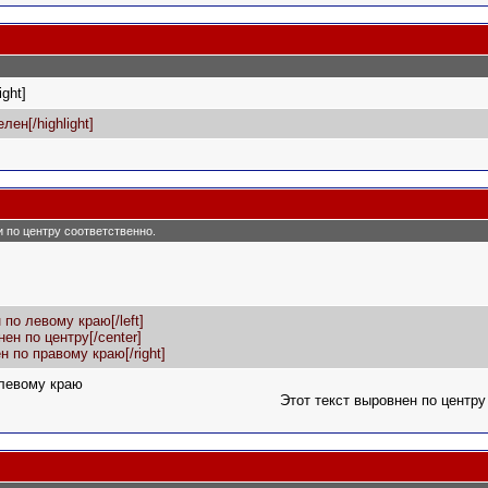
ight]
лен[/highlight]
 и по центру соответственно.
 по левому краю[/left]
нен по центру[/center]
ен по правому краю[/right]
 левому краю
Этот текст выровнен по центру