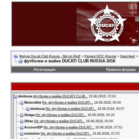
Форум Ducati Club Russia - Bet on Red!
>
Раздел DOC-Russia
>
Ништяки!
>
футболки и майки DUCATI CLUB RUSSIA 2018
Регистрация
Правила форума
denbusa
футболки и майки DUCATI CLUB...
15.06.2018,
23:50
Motociklet
Re: футболки и майки DUCATI...
16.06.2018,
00:00
denbusa
Re: футболки и майки DUCATI...
16.06.2018,
00:07
Straga
Re: футболки и майки DUCATI...
16.06.2018,
00:26
20tau
Re: футболки и майки DUCATI...
16.06.2018,
00:58
AccountEP
Re: футболки и майки DUCATI...
16.06.2018,
07:52
evolution
Re: футболки и майки DUCATI...
16.06.2018,
07:53