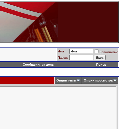
Имя
Запомнить?
Пароль
Сообщения за день
Поиск
Опции темы
Опции просмотра